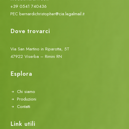
+39 0541 740436
PEC
bernardichristopher@cia.legalmail.it
Dove trovarci
Via San Martino in Riparotta, 5T
47922 Viserba – Rimini RN
Esplora
Chi siamo
Produzioni
Contatti
Link utili