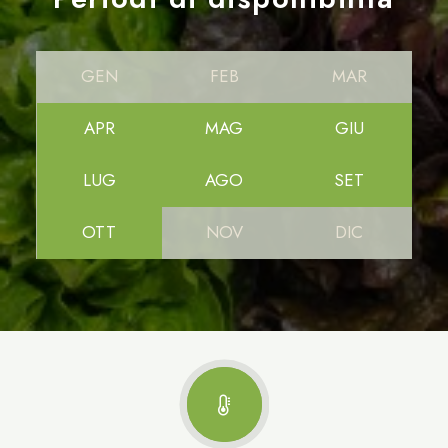
GEN
FEB
MAR
APR
MAG
GIU
LUG
AGO
SET
OTT
NOV
DIC