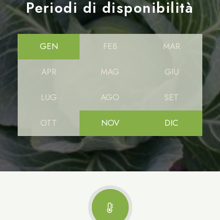
Periodi di disponibilità
GEN
FEB
MAR
APR
MAG
GIU
LUG
AGO
SET
OTT
NOV
DIC