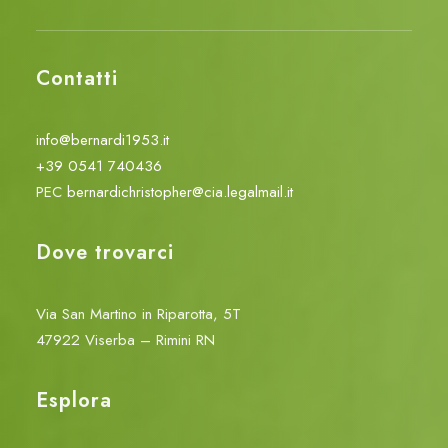
Contatti
info@bernardi1953.it
+39 0541 740436
PEC
bernardichristopher@cia.legalmail.it
Dove trovarci
Via San Martino in Riparotta, 5T
47922 Viserba – Rimini RN
Esplora