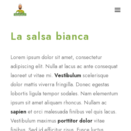
La salsa bianca
Home
Benvenuto a casa nostra
Lorem ipsum dolor sit amet, consectetur
Produzioni
adipiscing elit. Nulla at lacus ac ante consequat
laoreet ut vitae mi.
Vestibulum
scelerisque
Coccoliamo la natura
dolor mattis viverra fringilla. Donec egestas
News
lobortis ligula tempor sodales. Nam elementum
Contatti
ipsum sit amet aliquam rhoncus. Nullam ac
sapien
et orci malesuada finibus vel quis lacus.
Vestibulum maximus
porttitor dolor
vitae
finibus. Sed id efficitur risus. Fusce luctus