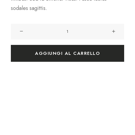
sodales sagittis.
La
salsa
bianca
quantità
AGGIUNGI AL CARRELLO