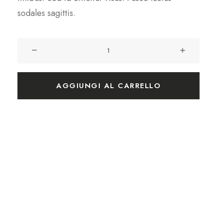
sodales sagittis.
I
carciofini
quantità
AGGIUNGI AL CARRELLO