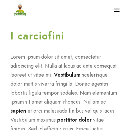
I carciofini
Home
Benvenuto a casa nostra
Lorem ipsum dolor sit amet, consectetur
Produzioni
adipiscing elit. Nulla at lacus ac ante consequat
laoreet ut vitae mi.
Vestibulum
scelerisque
Coccoliamo la natura
dolor mattis viverra fringilla. Donec egestas
News
lobortis ligula tempor sodales. Nam elementum
Contatti
ipsum sit amet aliquam rhoncus. Nullam ac
sapien
et orci malesuada finibus vel quis lacus.
Vestibulum maximus
porttitor dolor
vitae
finibus. Sed id efficitur risus. Fusce luctus