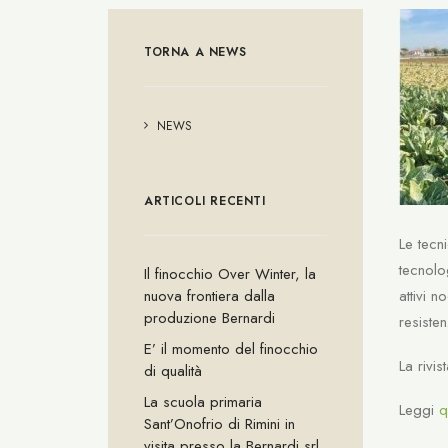
TORNA A NEWS
NEWS
ARTICOLI RECENTI
Le tecn
tecnolog
Il finocchio Over Winter, la
nuova frontiera dalla
attivi 
produzione Bernardi
resiste
E’ il momento del finocchio
La rivi
di qualità
La scuola primaria
Leggi
q
Sant’Onofrio di Rimini in
visita presso la Bernardi srl