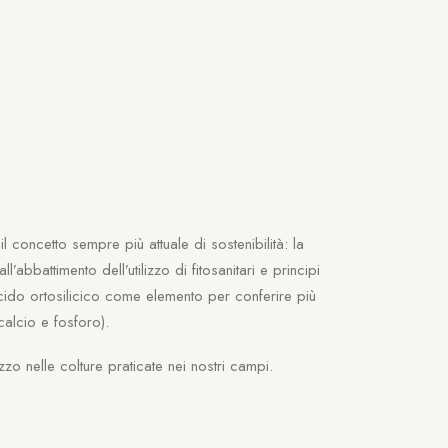
 concetto sempre più attuale di sostenibilità: la
l’abbattimento dell’utilizzo di fitosanitari e principi
 acido ortosilicico come elemento per conferire più
calcio e fosforo).
zzo nelle colture praticate nei nostri campi.