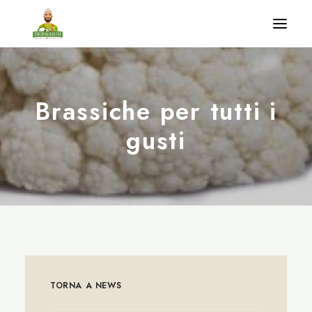
Home
Brassiche per tutti i
Benvenuto a casa nostra
gusti
Produzioni
Coccoliamo la natura
News
Contatti
TORNA A NEWS