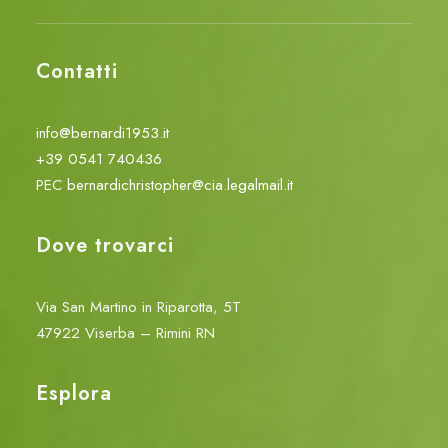
Contatti
info@bernardi1953.it
+39 0541 740436
PEC
bernardichristopher@cia.legalmail.it
Dove trovarci
Via San Martino in Riparotta, 5T
47922 Viserba – Rimini RN
Esplora